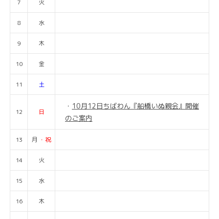
7
火
8
水
9
木
10
金
11
土
10月12日ちばわん『船橋いぬ親会』開催
12
日
のご案内
13
月
・祝
14
火
15
水
16
木