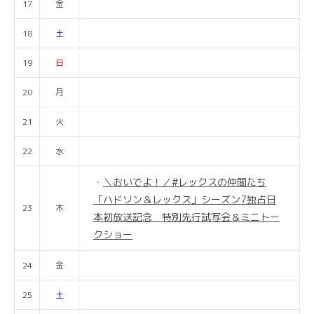
17
金
18
土
19
日
20
月
21
火
22
水
＼おいでよ！／#レックスの仲間たち
「ハドソン＆レックス」シーズン7独占日
23
木
本初放送記念 特別先行試写会＆ミニトー
クショー
24
金
25
土