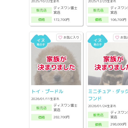
2025/10/22生まれ
2025/12/23生まれ
ディスワン富士
ディスワン
販売店
販売店
宮店
宮店
172,700円
106,700円
価格
価格
お気に入り
お気
トイ・プードル
ミニチュア・ダッ
フンド
2026/01/11生まれ
ディスワン富士
2026/01/24生まれ
販売店
宮店
ディスワン
販売店
宮店
282,700円
価格
298,000円
価格