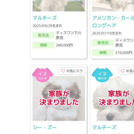
マルチーズ
アメリカン・カー
ロングヘア
2025/06/29生まれ
ディスワン下川
2025/07/18生まれ
販売店
原店
ディスワン
販売店
原店
268,000円
価格
218,000円
価格
お気に入り
お気
シー・ズー
マルチーズ