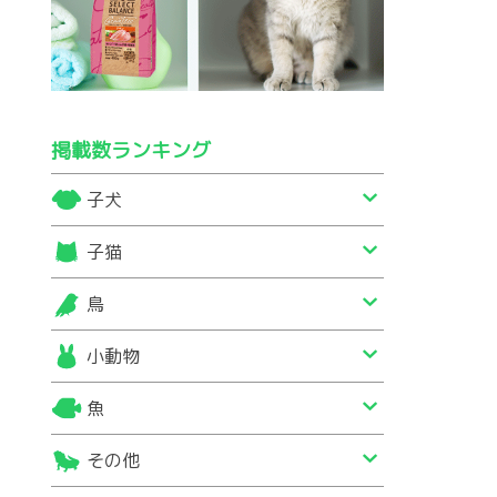
掲載数ランキング
子犬
子猫
鳥
小動物
魚
その他