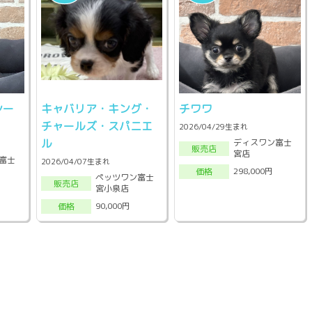
シー
キャバリア・キング・
チワワ
チャールズ・スパニエ
2026/04/29生まれ
ル
ディスワン富士
販売店
宮店
富士
2026/04/07生まれ
298,000円
価格
ペッツワン富士
販売店
宮小泉店
90,000円
価格