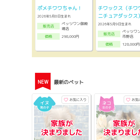
ポメチワワちゃん！
チワックス（チワ
ニチュアダックス
2026年5月8日生まれ
ペッツワン御殿
2026年5月9日生まれ
販売店
場店
ペッツワ
販売店
市野店
298,000円
価格
128,000円
価格
NEW
最新のペット
お気に入り
お気