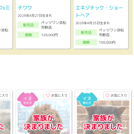
ワxミ
チワワ
エキゾチック・ショー
）
トヘア
2026年4月27日生まれ
ペッツワン浜松
2026年4月25日生まれ
販売店
市野店
ン浜松
ペッツワン浜松
販売店
市野店
128,000円
価格
138,000円
価格
に入り
お気に入り
お気に入り