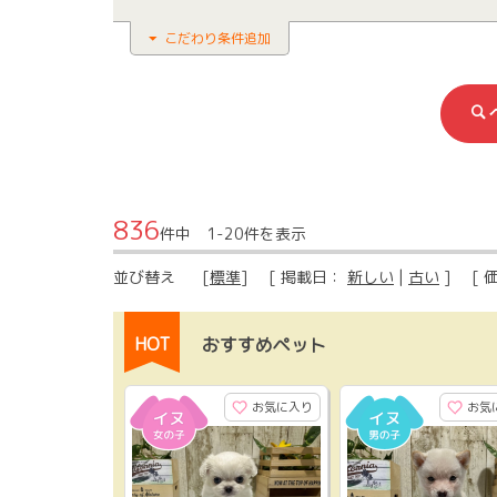
こだわり条件追加
836
件中 1-20件を表示
並び替え
[
標準
] [ 掲載日：
新しい
|
古い
] [ 
HOT
おすすめペット
お気に入り
お気