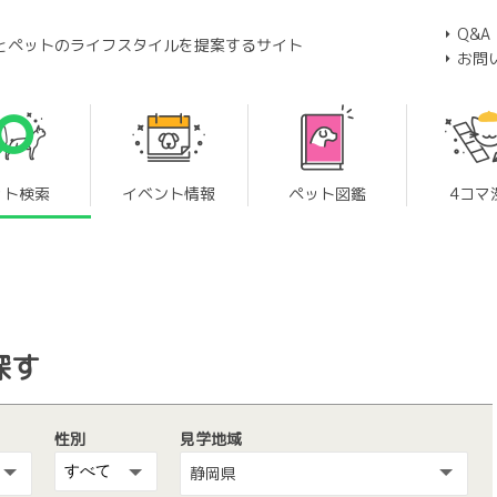
Q&A
とペットのライフスタイルを提案するサイト
お問
ット検索
イベント情報
ペット図鑑
4コマ
探す
性別
見学地域
静岡県