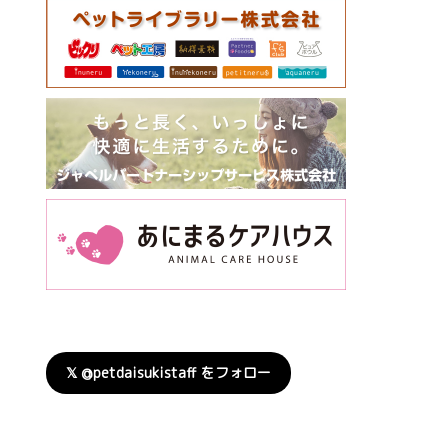
𝕏 @petdaisukistaff をフォロー