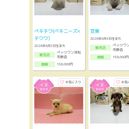
ペキチワ(ペキニーズ×
豆柴
チワワ)
2026年6月4日生まれ
ペッツワ
2026年6月5日生まれ
販売店
市野店
ペッツワン浜松
販売店
市野店
158,000円
価格
158,000円
価格
お気に入り
お気