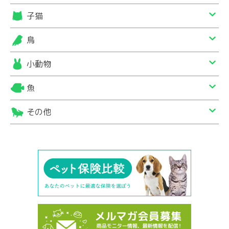
子猫
鳥
小動物
魚
その他