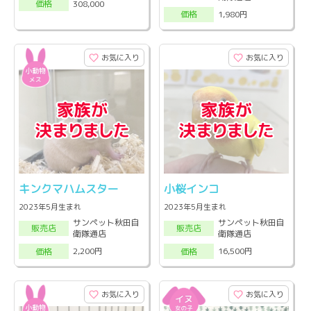
308,000
価格
1,980円
価格
お気に入り
お気に入り
キンクマハムスター
小桜インコ
2023年5月生まれ
2023年5月生まれ
サンペット秋田自
サンペット秋田自
販売店
販売店
衛隊通店
衛隊通店
2,200円
16,500円
価格
価格
お気に入り
お気に入り