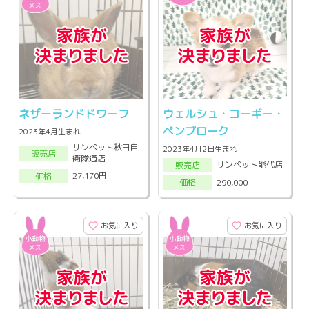
ネザーランドドワーフ
ウェルシュ・コーギー・
ペンブローク
2023年4月生まれ
サンペット秋田自
2023年4月2日生まれ
販売店
衛隊通店
サンペット能代店
販売店
27,170円
価格
290,000
価格
お気に入り
お気に入り