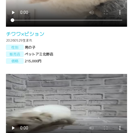
チワワ×ビション
20260529生まれ
性別
男の子
販売店
ペットアミ北野店
価格
215,000円