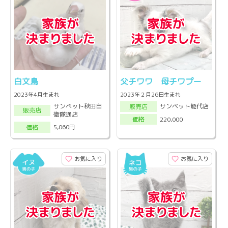
白文鳥
父チワワ 母チワプー
2023年4月生まれ
2023年２月26日生まれ
サンペット秋田自
サンペット能代店
販売店
販売店
衛隊通店
220,000
価格
5,060円
価格
お気に入り
お気に入り