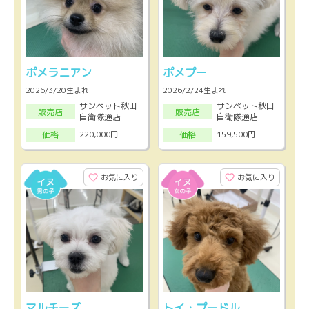
ポメラニアン
ポメプー
2026/3/20生まれ
2026/2/24生まれ
サンペット秋田
サンペット秋田
販売店
販売店
自衛隊通店
自衛隊通店
220,000円
159,500円
価格
価格
お気に入り
お気に入り
マルチーズ
トイ・プードル