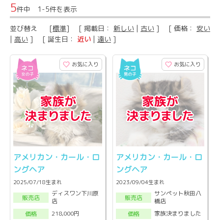
5
件中 1-5件を表示
並び替え
[
標準
] [ 掲載日：
新しい
|
古い
] [ 価格：
安い
|
高い
] [ 誕生日：
近い
|
遠い
]
お気に入り
お気に入り
アメリカン・カール・ロ
アメリカン・カール・ロ
ングヘア
ングヘア
2025/07/18生まれ
2023/09/04生まれ
ディスワン下川原
サンペット秋田八
販売店
販売店
店
橋店
218,000円
家族決まりました
価格
価格