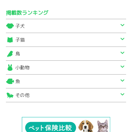
掲載数ランキング
子犬
子猫
鳥
小動物
魚
その他