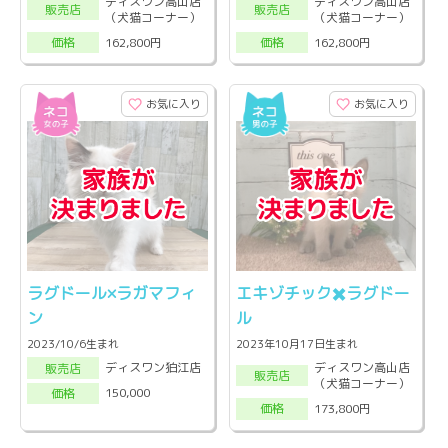
ディスワン高山店
ディスワン高山店
販売店
販売店
（犬猫コーナー）
（犬猫コーナー）
162,800円
162,800円
価格
価格
お気に入り
お気に入り
ラグドール×ラガマフィ
エキゾチック✖️ラグドー
ン
ル
2023/10/6生まれ
2023年10月17日生まれ
ディスワン高山店
ディスワン狛江店
販売店
販売店
（犬猫コーナー）
150,000
価格
173,800円
価格