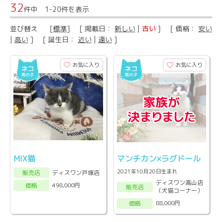
32
件中 1-20件を表示
並び替え
[
標準
] [ 掲載日：
新しい
|
古い
] [ 価格：
安い
|
高い
] [ 誕生日：
近い
|
遠い
]
お気に入り
お気に入り
MIX猫
マンチカン×ラグドール
2021年10月20日生まれ
ディスワン戸塚店
販売店
ディスワン高山店
498,000円
価格
販売店
（犬猫コーナー）
88,000円
価格