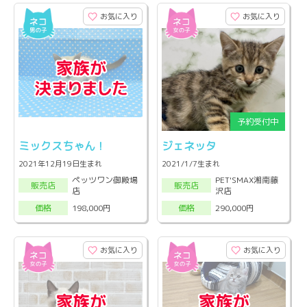
お気に入り
お気に入り
ミックスちゃん！
ジェネッタ
2021年12月19日生まれ
2021/1/7生まれ
ペッツワン御殿場
PET'SMAX湘南藤
販売店
販売店
店
沢店
198,000円
290,000円
価格
価格
お気に入り
お気に入り