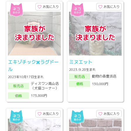
お気に入り
お気に入り
エキゾチック✖️ラグドー
ミヌエット
ル
2023.:9.28生まれ
動物の森豊浜店
販売店
2023年10月17日生まれ
ディスワン高山店
130,000円
価格
販売店
（犬猫コーナー）
173,800円
価格
お気に入り
お気に入り