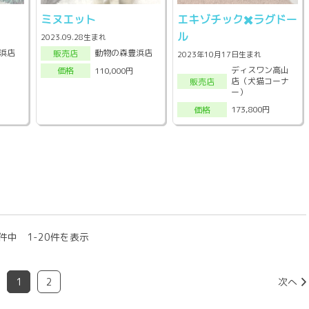
ミヌエット
エキゾチック✖️ラグドー
ル
2023.09.28生まれ
浜店
動物の森豊浜店
販売店
2023年10月17日生まれ
ディスワン高山
110,000円
価格
店（犬猫コーナ
販売店
ー）
173,800円
価格
件中 1-20件を表示
1
2
次へ