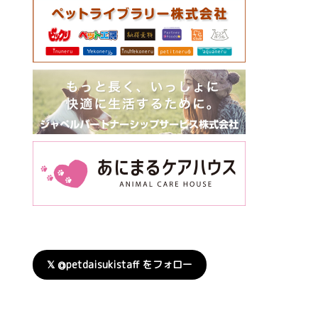
𝕏 @petdaisukistaff をフォロー