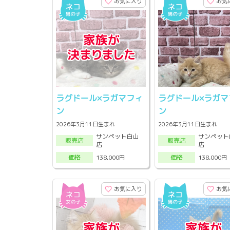
お気に入り
お気
ラグドール×ラガマフィ
ラグドール×ラガマ
ン
ン
2026年3月11日生まれ
2026年3月11日生まれ
サンペット白山
サンペット
販売店
販売店
店
店
138,000円
138,000円
価格
価格
お気に入り
お気