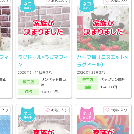
に入り
お気に入り
お気に入り
フィ
ラグドール×ラガマフィ
ハーフ猫（ミヌエット×
ン
ラグドール）
2026年3月11日生まれ
2026.01.22生まれ
白山
サンペット白山
ペッツワン関店
販売店
販売店
店
124,000円
価格
138,000円
価格
に入り
お気に入り
お気に入り