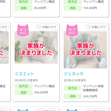
浜松
ペッツワン関店
ペッツワン関店
販売店
販売店
84,000円
154,000円
価格
価格
に入り
お気に入り
お気に入り
ミヌエット
ジェネッタ
2026.03.22生まれ
2026/2/24生まれ
サンペット秋田
関店
ペッツワン関店
販売店
販売店
自衛隊通店
204,000円
価格
249,700円
価格