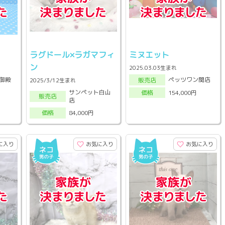
ラグドール×ラガマフィ
ミヌエット
ン
2025.03.03生まれ
御殿
ペッツワン関店
販売店
2025/3/12生まれ
サンペット白山
154,000円
価格
販売店
店
84,000円
価格
に入り
お気に入り
お気に入り