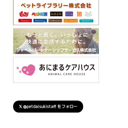
𝕏 @petdaisukistaff をフォロー