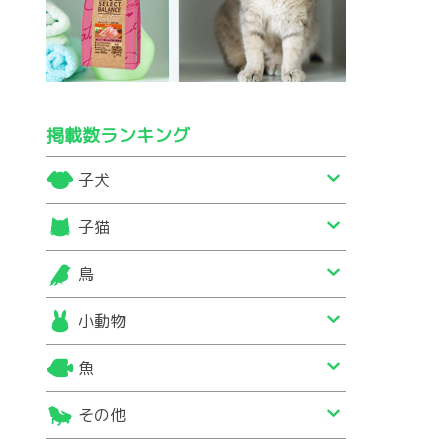
掲載数ランキング
子犬
子猫
鳥
小動物
魚
その他