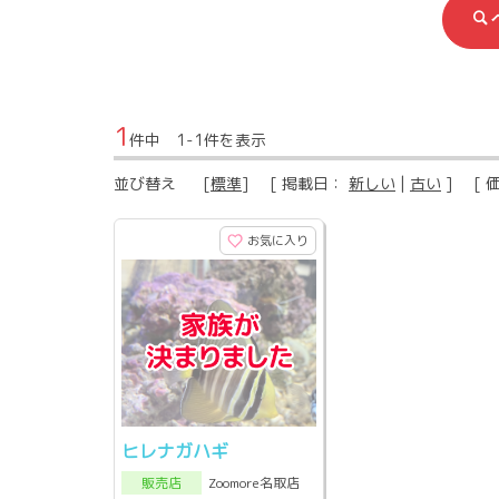
1
件中 1-1件を表示
並び替え
[
標準
] [ 掲載日：
新しい
|
古い
] [ 
お気に入り
ヒレナガハギ
Zoomore名取店
販売店