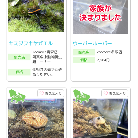
キスジフキヤガエル
ウーパールーパー
Zoomore青森店
Zoomore名取店
販売店
観賞魚小動物爬虫
販売店
2,904円
価格
類コーナー
価格は店頭でご確
価格
認ください。
お気に入り
お気に入り