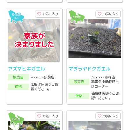
お気に入り
お気に入り
アズマヒキガエル
マダラヤドクガエル
Zoomore青森店
Zoomore弘前店
販売店
観賞魚小動物爬虫
販売店
価格は店頭でご確
類コーナー
価格
認ください。
価格は店頭でご確
価格
認ください。
お気に入り
お気に入り