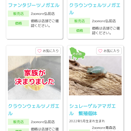
ファンタジーツノガエル
クラウンウェルツノガエ
ル
Zoomore弘前店
販売店
Zoomore弘前店
価格は店頭でご確
販売店
価格
認ください。
価格は店頭でご確
価格
認ください。
お気に入り
お気に入り
クラウンウェルツノガエ
シュレーゲルアマガエ
ル
ル 繁殖個体
2022年5月生まれ生まれ
Zoomore弘前店
販売店
Zoomore青森店
価格は店頭でご確