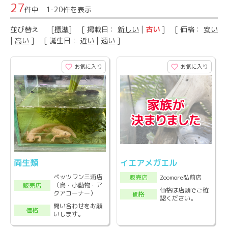
27
件中 1-20件を表示
並び替え
[
標準
] [ 掲載日：
新しい
|
古い
] [ 価格：
安い
|
高い
] [ 誕生日：
近い
|
遠い
]
お気に入り
お気に入り
両生類
イエアメガエル
ペッツワン三浦店
Zoomore弘前店
販売店
（鳥・小動物・ア
販売店
価格は店頭でご確
クアコーナー）
価格
認ください。
問い合わせをお願
価格
いします。