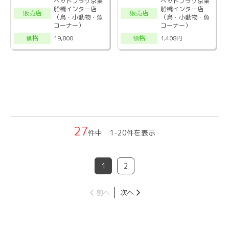
ペットプラザ京葉
ペットプラザ京葉
船橋インター店
船橋インター店
販売店
販売店
（鳥・小動物・魚
（鳥・小動物・魚
コーナー）
コーナー）
19,800
1,408円
価格
価格
27
件中 1-20件を表示
1
2
前へ
次へ