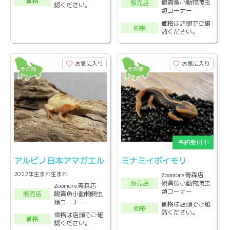
価格
観賞魚小動物爬虫
販売店
認ください。
類コーナー
価格は店頭でご確
価格
認ください。
お気に入り
お気に入り
アルビノ日本アマガエル
ミナミイボイモリ
2022年生まれ生まれ
Zoomore青森店
観賞魚小動物爬虫
販売店
Zoomore青森店
類コーナー
観賞魚小動物爬虫
販売店
類コーナー
価格は店頭でご確
価格
認ください。
価格は店頭でご確
価格
認ください。