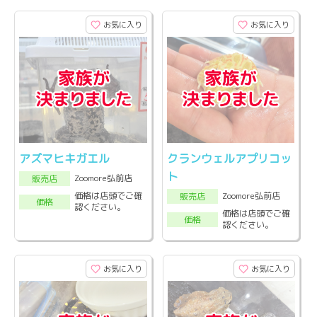
お気に入り
お気に入り
アズマヒキガエル
クランウェルアプリコッ
ト
Zoomore弘前店
販売店
Zoomore弘前店
価格は店頭でご確
販売店
価格
認ください。
価格は店頭でご確
価格
認ください。
お気に入り
お気に入り