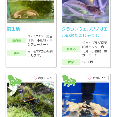
両生類
クラウンウェルツノガエ
ルのおたまじゃくし
ペッツワン三浦店
（鳥・小動物・ア
販売店
ペットプラザ京葉
クアコーナー）
船橋インター店
販売店
問い合わせをお願
（鳥・小動物・魚
価格
いします。
コーナー）
1,408円
価格
お気に入り
お気に入り