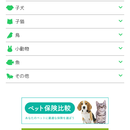
子犬
子猫
鳥
小動物
魚
その他