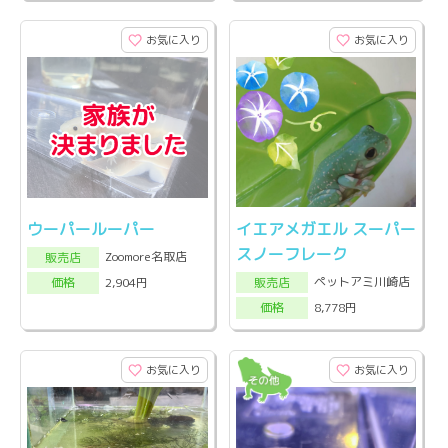
お気に入り
お気に入り
ウーパールーパー
イエアメガエル スーパー
スノーフレーク
Zoomore名取店
販売店
ペットアミ川崎店
2,904円
販売店
価格
8,778円
価格
お気に入り
お気に入り