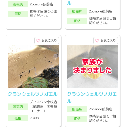
ル
Zoomore弘前店
販売店
Zoomore弘前店
価格は店頭でご確
販売店
価格
認ください。
価格は店頭でご確
価格
認ください。
お気に入り
お気に入り
クランウェルツノガエル
クラウンウェルツノガエ
ル
ディスワン小牧店
（観賞魚・爬虫類
販売店
Zoomore弘前店
販売店
コーナー）
価格は店頭でご確
2,980
価格
価格
認ください。