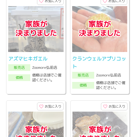
お気に入り
お気に入り
アズマヒキガエル
クランウェルアプリコッ
ト
Zoomore弘前店
販売店
Zoomore弘前店
価格は店頭でご確
販売店
価格
認ください。
価格は店頭でご確
価格
認ください。
お気に入り
お気に入り