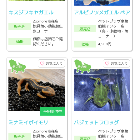
キスジフキヤガエル
アルビノツメガエル ペア
Zoomore青森店
ペットプラザ京葉
観賞魚小動物爬虫
船橋インター店
販売店
販売店
類コーナー
（鳥・小動物・魚
コーナー）
価格は店頭でご確
価格
認ください。
4,950円
価格
お気に入り
お気に入り
ミナミイボイモリ
バジェットフロッグ
Zoomore青森店
ペットプラザ京葉
観賞魚小動物爬虫
船橋インター店
販売店
販売店