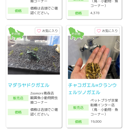
類コーナー
（鳥・小動物・魚
コーナー）
価格は店頭でご確
価格
認ください。
4,378
価格
お気に入り
お気に入り
マダラヤドクガエル
チャコガエル×クランウ
ェルツノガエル
Zoomore青森店
観賞魚小動物爬虫
販売店
ペットプラザ京葉
類コーナー
船橋インター店
販売店
価格は店頭でご確
（鳥・小動物・魚
価格
認ください。
コーナー）
19,800
価格