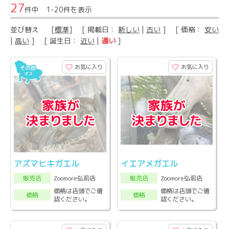
27
件中 1-20件を表示
並び替え
[
標準
] [ 掲載日：
新しい
|
古い
] [ 価格：
安い
|
高い
] [ 誕生日：
近い
|
遠い
]
お気に入り
お気に入り
アズマヒキガエル
イエアメガエル
Zoomore弘前店
Zoomore弘前店
販売店
販売店
価格は店頭でご確
価格は店頭でご確
価格
価格
認ください。
認ください。