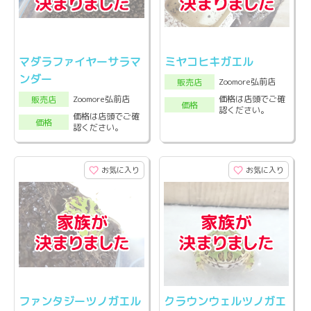
マダラファイヤーサラマ
ミヤコヒキガエル
ンダー
Zoomore弘前店
販売店
Zoomore弘前店
価格は店頭でご確
販売店
価格
認ください。
価格は店頭でご確
価格
認ください。
お気に入り
お気に入り
ファンタジーツノガエル
クラウンウェルツノガエ