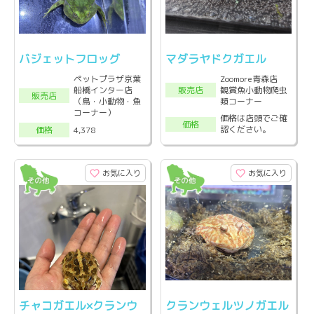
バジェットフロッグ
マダラヤドクガエル
ペットプラザ京葉
Zoomore青森店
船橋インター店
観賞魚小動物爬虫
販売店
販売店
（鳥・小動物・魚
類コーナー
コーナー）
価格は店頭でご確
価格
認ください。
4,378
価格
お気に入り
お気に入り
チャコガエル×クランウ
クランウェルツノガエル