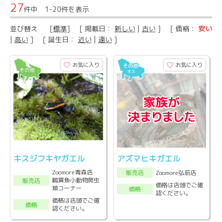
27
件中 1-20件を表示
並び替え
[
標準
] [ 掲載日：
新しい
|
古い
] [ 価格：
安い
|
高い
] [ 誕生日：
近い
|
遠い
]
お気に入り
お気に入り
キスジフキヤガエル
アズマヒキガエル
Zoomore青森店
Zoomore弘前店
販売店
観賞魚小動物爬虫
販売店
価格は店頭でご確
類コーナー
価格
認ください。
価格は店頭でご確
価格
認ください。