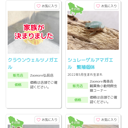
お気に入り
お気に入り
クラウンウェルツノガエ
シュレーゲルアマガエ
ル
ル 繁殖個体
2022年5月生まれ生まれ
Zoomore弘前店
販売店
Zoomore青森店
価格は店頭でご確
価格
観賞魚小動物爬虫
販売店
認ください。
類コーナー
価格は店頭でご確
価格
認ください。
お気に入り
お気に入り