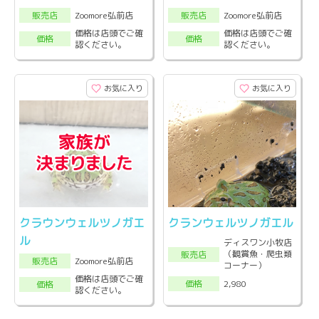
Zoomore弘前店
Zoomore弘前店
販売店
販売店
価格は店頭でご確
価格は店頭でご確
価格
価格
認ください。
認ください。
お気に入り
お気に入り
クラウンウェルツノガエ
クランウェルツノガエル
ル
ディスワン小牧店
（観賞魚・爬虫類
販売店
Zoomore弘前店
販売店
コーナー）
価格は店頭でご確
2,980
価格
価格
認ください。