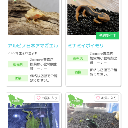
アルビノ日本アマガエル
ミナミイボイモリ
2022年生まれ生まれ
Zoomore青森店
観賞魚小動物爬虫
販売店
Zoomore青森店
類コーナー
観賞魚小動物爬虫
販売店
類コーナー
価格は店頭でご確
価格
認ください。
価格は店頭でご確
価格
認ください。
お気に入り
お気に入り