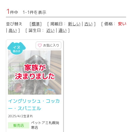
1
件中 1-1件を表示
並び替え
[
標準
] [ 掲載日：
新しい
|
古い
] [ 価格：
安い
|
高い
] [ 誕生日：
近い
|
遠い
]
お気に入り
イングリッシュ・コッカ
ー・スパニエル
2025/4/2生まれ
ペットアミ札幌発
販売店
寒店