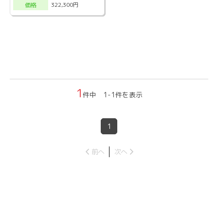
322,300円
価格
1
件中 1-1件を表示
1
前へ
次へ