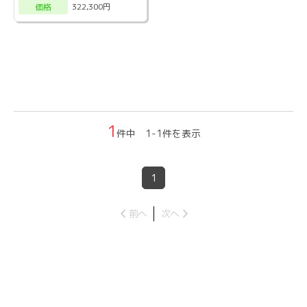
322,300円
価格
1
件中 1-1件を表示
1
前へ
次へ