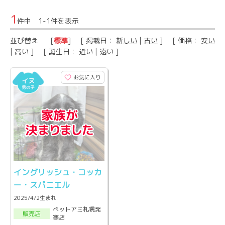
1
件中 1-1件を表示
並び替え
[
標準
] [ 掲載日：
新しい
|
古い
] [ 価格：
安い
|
高い
] [ 誕生日：
近い
|
遠い
]
お気に入り
イングリッシュ・コッカ
ー・スパニエル
2025/4/2生まれ
ペットアミ札幌発
販売店
寒店