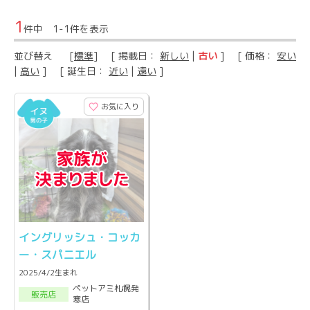
1
件中 1-1件を表示
並び替え
[
標準
] [ 掲載日：
新しい
|
古い
] [ 価格：
安い
|
高い
] [ 誕生日：
近い
|
遠い
]
お気に入り
イングリッシュ・コッカ
ー・スパニエル
2025/4/2生まれ
ペットアミ札幌発
販売店
寒店