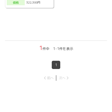
322,300円
価格
1
件中 1-1件を表示
1
前へ
次へ