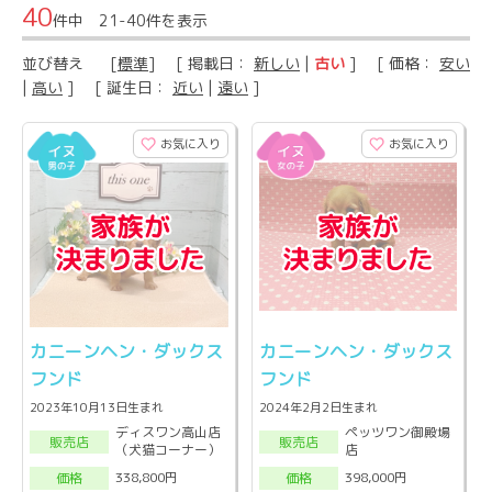
40
件中 21-40件を表示
並び替え
[
標準
] [ 掲載日：
新しい
|
古い
] [ 価格：
安い
|
高い
] [ 誕生日：
近い
|
遠い
]
お気に入り
お気に入り
カニーンヘン・ダックス
カニーンヘン・ダックス
フンド
フンド
2023年10月13日生まれ
2024年2月2日生まれ
ディスワン高山店
ペッツワン御殿場
販売店
販売店
（犬猫コーナー）
店
338,800円
398,000円
価格
価格