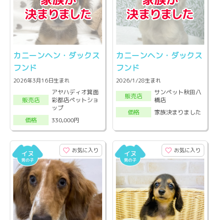
カニーンヘン・ダックス
カニーンヘン・ダックス
フンド
フンド
2026年3月16日生まれ
2026/1/28生まれ
アヤハディオ箕面
サンペット秋田八
販売店
彩都店ペットショ
橋店
販売店
ップ
家族決まりました
価格
330,000円
価格
お気に入り
お気に入り