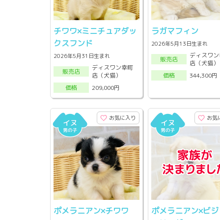
チワワ×ミニチュアダッ
ラガマフィン
クスフンド
2026年5月13日生まれ
ディスワン
2026年5月31日生まれ
販売店
店（犬猫）
ディスワン幸町
販売店
店（犬猫）
344,300円
価格
209,000円
価格
お気に入り
お気
ポメラニアン×チワワ
ポメラニアン×ビジ