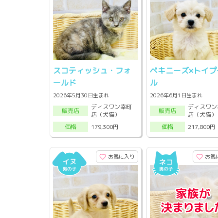
スコティッシュ・フォ
ペキニーズ×トイプ
ールド
ル
2026年5月30日生まれ
2026年6月1日生まれ
ディスワン幸町
ディスワン
販売店
販売店
店（犬猫）
店（犬猫）
179,300円
217,800円
価格
価格
お気に入り
お気