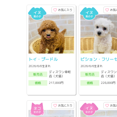
お気に入り
お気
トイ・プードル
ビション・フリー
2026/6/8生まれ
2026/6/6生まれ
ディスワン幸町
ディスワン
販売店
販売店
店（犬猫）
店（犬猫）
217,800円
228,800円
価格
価格
お気に入り
お気