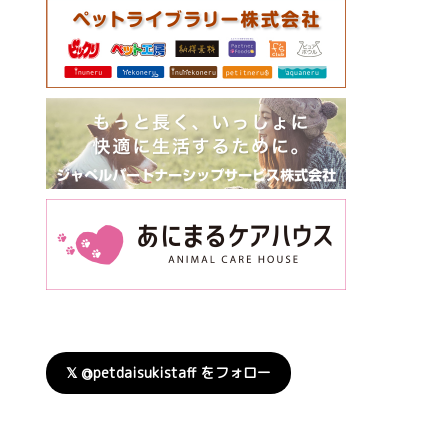
𝕏 @petdaisukistaff をフォロー