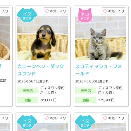
に入り
お気に入り
お気に入り
ゼ
カニーンヘン・ダック
スコティッシュ・フォ
スフンド
ールド
幸町
2026年6月1日生まれ
2026年5月30日生まれ
ディスワン幸町
ディスワン幸町
販売店
販売店
店（犬猫）
店（犬猫）
261,800円
179,300円
価格
価格
に入り
お気に入り
お気に入り