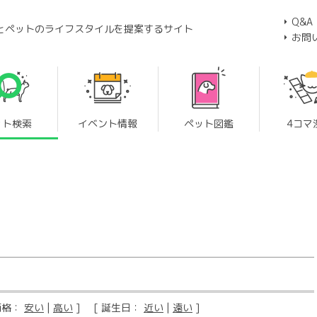
Q&A
とペットのライフスタイルを提案するサイト
お問
ット検索
イベント情報
ペット図鑑
4コマ
価格：
安い
|
高い
] [ 誕生日：
近い
|
遠い
]