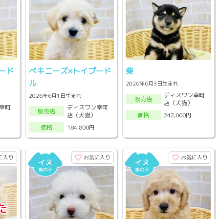
ード
ペキニーズ×トイプード
柴
ル
2026年6月3日生まれ
ディスワン幸町
2026年6月1日生まれ
販売店
店（犬猫）
幸町
ディスワン幸町
販売店
店（犬猫）
242,000円
価格
184,800円
価格
に入り
お気に入り
お気に入り