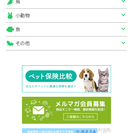
鳥
小動物
魚
その他