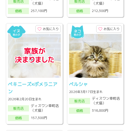
販売店
販売店
（犬猫）
（犬猫）
257,180円
212,300円
価格
価格
お気に入り
お気に入り
ペキニーズ×ポメラニア
ペルシャ
ン
2026年3月17日生まれ
ディスワン幸町店
2026年2月20日生まれ
販売店
（犬猫）
ディスワン幸町店
販売店
（犬猫）
316,800円
価格
157,300円
価格