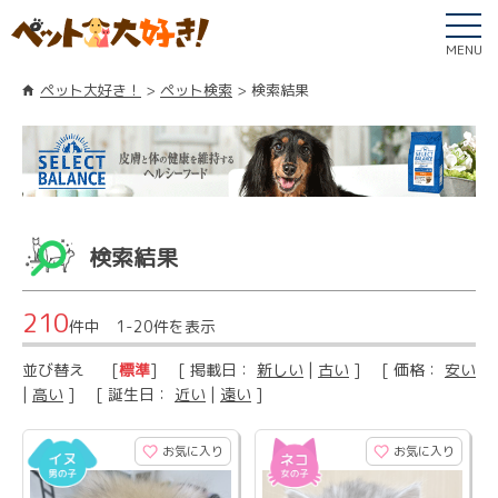
MENU
ペット大好き！
ペット検索
検索結果
検索結果
210
件中 1-20件を表示
並び替え
[
標準
] [ 掲載日：
新しい
|
古い
] [ 価格：
安い
|
高い
] [ 誕生日：
近い
|
遠い
]
お気に入り
お気に入り