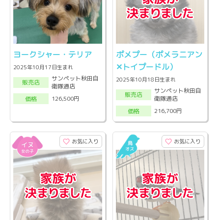
ヨークシャー・テリア
ポメプー（ポメラニアン‪
✕‬トイプードル）
2025年10月17日生まれ
サンペット秋田自
2025年10月18日生まれ
販売店
衛隊通店
サンペット秋田自
販売店
衛隊通店
126,500円
価格
216,700円
価格
お気に入り
お気に入り