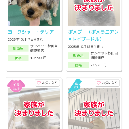
ヨークシャー・テリア
ポメプー（ポメラニアン‪
✕‬トイプードル）
2025年10月17日生まれ
サンペット秋田自
2025年10月18日生まれ
販売店
衛隊通店
サンペット秋田自
販売店
衛隊通店
126,500円
価格
216,700円
価格
お気に入り
お気に入り