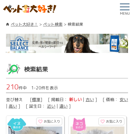
MENU
ペット大好き！
ペット検索
検索結果
検索結果
210
件中 1-20件を表示
並び替え
[
標準
] [ 掲載日：
新しい
|
古い
] [ 価格：
安い
|
高い
] [ 誕生日：
近い
|
遠い
]
お気に入り
お気に入り