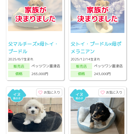
父マルチーズ×母トイ・
父トイ・プードル×母ポ
プードル
メラニアン
2025/6/7生まれ
2025/12/14生まれ
ペッツワン富津店
ペッツワン富津店
販売店
販売店
263,000円
243,000円
価格
価格
お気に入り
お気に入り