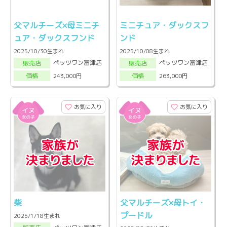
父マルチーズ×母ミニチ
ミニチュア・ダックスフ
ュア・ダックスフンド
ンド
2025/10/30生まれ
2025/10/08生まれ
ペッツワン富津店
ペッツワン富津店
販売店
販売店
243,000円
263,000円
価格
価格
お気に入り
お気に入り
柴
父マルチーズ×母トイ・
プードル
2025/1/18生まれ