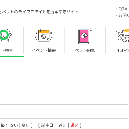
Q&A
とペットのライフスタイルを提案するサイト
お問
ット検索
イベント情報
ペット図鑑
4コマ
価格：
安い
|
高い
] [ 誕生日：
近い
|
遠い
]