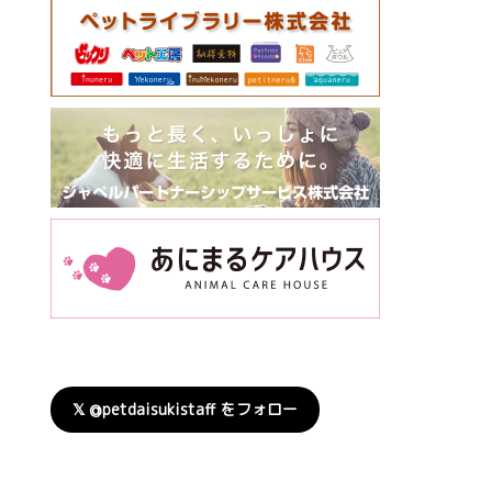
𝕏 @petdaisukistaff をフォロー