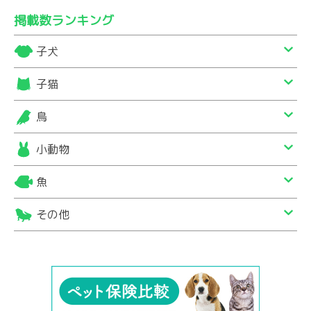
掲載数ランキング
子犬
子猫
鳥
小動物
魚
その他