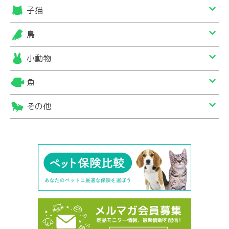
子猫
鳥
小動物
魚
その他