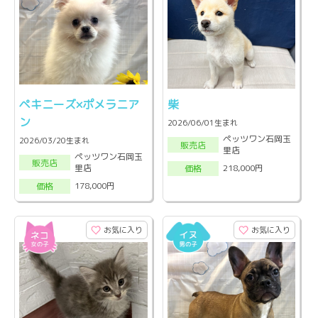
ペキニーズ×ポメラニア
柴
ン
2026/06/01生まれ
ペッツワン石岡玉
2026/03/20生まれ
販売店
里店
ペッツワン石岡玉
販売店
里店
218,000円
価格
178,000円
価格
お気に入り
お気に入り