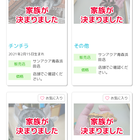
チンチラ
その他
2021年2月15日生まれ
サンアクア青森浜
販売店
田店
サンアクア青森浜
販売店
田店
店頭でご確認くだ
価格
さい。
店頭でご確認くだ
価格
さい。
お気に入り
お気に入り