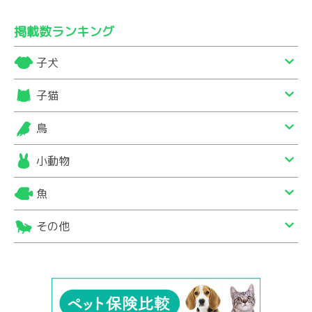
掲載数ランキング
子犬
子猫
鳥
小動物
魚
その他