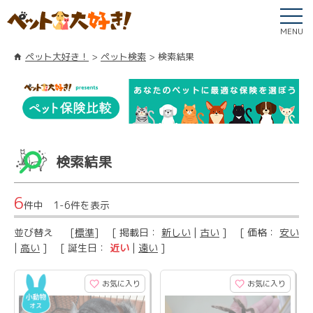
MENU
ペット大好き！
ペット検索
検索結果
検索結果
6
件中 1-6件を表示
並び替え
[
標準
] [ 掲載日：
新しい
|
古い
] [ 価格：
安い
|
高い
] [ 誕生日：
近い
|
遠い
]
お気に入り
お気に入り