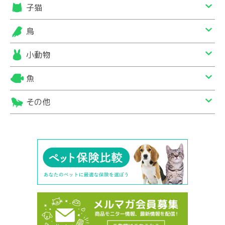
子猫
鳥
小動物
魚
その他