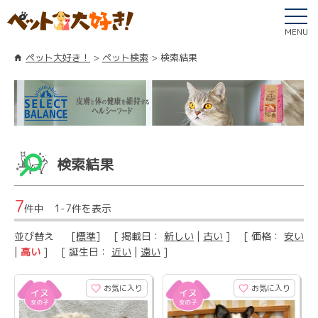
MENU
ペット大好き！
ペット検索
検索結果
検索結果
7
件中 1-7件を表示
並び替え
[
標準
] [ 掲載日：
新しい
|
古い
] [ 価格：
安い
|
高い
] [ 誕生日：
近い
|
遠い
]
お気に入り
お気に入り