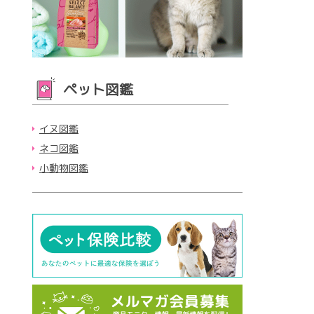
ペット図鑑
イヌ図鑑
ネコ図鑑
小動物図鑑