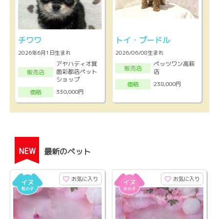
チワワ
トイ・プードル
2026年6月1日生まれ
2026/06/08生まれ
アヤハディオ箕
ペッツワン高萩
販売店
面彩都店ペット
店
販売店
ショップ
238,000円
価格
330,000円
価格
NEW
最新のペット
お気に入り
お気に入り