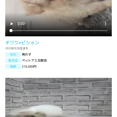
チワワ×ビション
20260529生まれ
性別
男の子
販売店
ペットアミ北野店
価格
215,000円