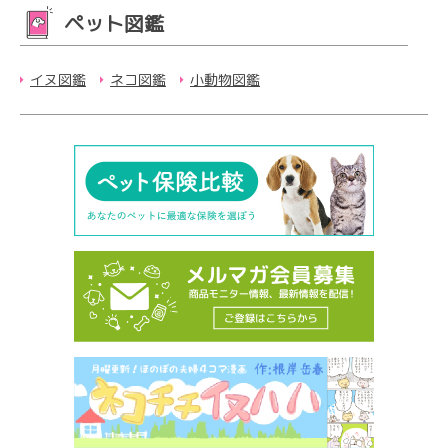
ペット図鑑
イヌ図鑑
ネコ図鑑
小動物図鑑