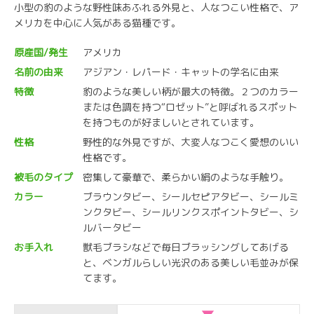
小型の豹のような野性味あふれる外見と、人なつこい性格で、ア
メリカを中心に人気がある猫種です。
原産国/発生
アメリカ
名前の由来
アジアン・レパード・キャットの学名に由来
特徴
豹のような美しい柄が最大の特徴。２つのカラー
または色調を持つ“ロゼット”と呼ばれるスポット
を持つものが好ましいとされています。
性格
野性的な外見ですが、大変人なつこく愛想のいい
性格です。
被毛のタイプ
密集して豪華で、柔らかい絹のような手触り。
カラー
ブラウンタビー、シールセピアタビー、シールミ
ンクタビー、シールリンクスポイントタビー、シ
ルバータビー
お手入れ
獣毛ブラシなどで毎日ブラッシングしてあげる
と、ベンガルらしい光沢のある美しい毛並みが保
てます。