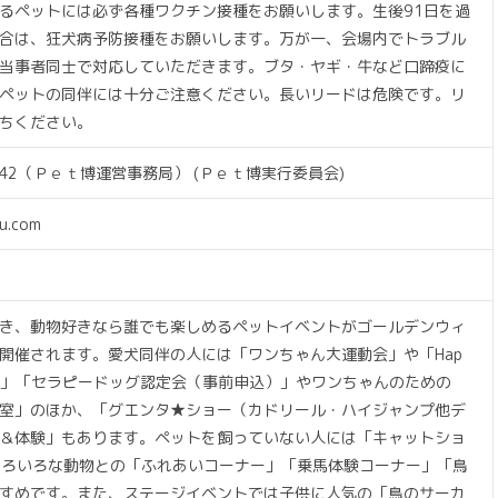
るペットには必ず各種ワクチン接種をお願いします。生後91日を過
合は、狂犬病予防接種をお願いします。万が一、会場内でトラブル
当事者同士で対応していただきます。ブタ・ヤギ・牛など口蹄疫に
ペットの同伴には十分ご注意ください。長いリードは危険です。リ
ちください。
-7942（Ｐｅｔ博運営事務局） (Ｐｅｔ博実行委員会)
u.com
き、動物好きなら誰でも楽しめるペットイベントがゴールデンウィ
開催されます。愛犬同伴の人には「ワンちゃん大運動会」や「Hap
験」「セラピードッグ認定会（事前申込）」やワンちゃんのための
室」のほか、「グエンタ★ショー（カドリール・ハイジャンプ他デ
＆体験」もあります。ペットを飼っていない人には「キャットショ
や、いろいろな動物との「ふれあいコーナー」「乗馬体験コーナー」「鳥
すめです。また、ステージイベントでは子供に人気の「鳥のサーカ