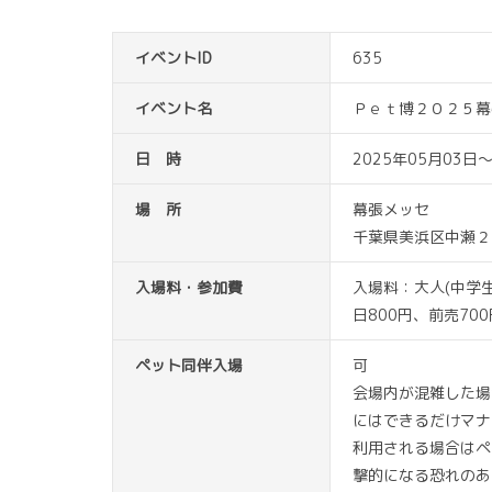
イベントID
635
イベント名
Ｐｅｔ博２０２５幕
日 時
2025年05月03日〜
場 所
幕張メッセ
千葉県美浜区中瀬２
入場料・参加費
入場料：大人(中学
日800円、前売70
ペット同伴入場
可
会場内が混雑した場
にはできるだけマナ
利用される場合はペ
撃的になる恐れのあ