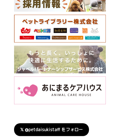
𝕏 @petdaisukistaff をフォロー