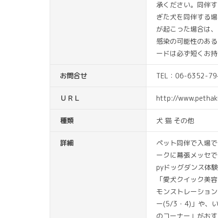
承ください。同伴す
ぎた犬を同伴する場
が起こった場合は、
感染の可能性のある
ードは必ず短くお持
お問合せ
TEL：06-6352
ＵＲＬ
http://www.pethak
種類
犬 猫 その他
詳細
ペット同伴で入場で
ークに幕張メッセで
pyドッグダンス体
「愛犬クイック美容
モンストレーション
ー(5/3・4)」
のコーナー」がおす