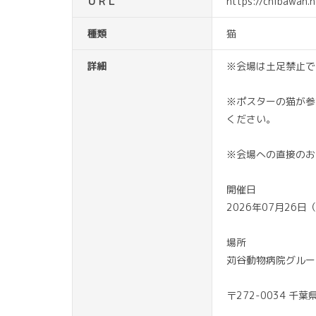
ＵＲＬ
https://chibawan.
種類
猫
詳細
※会場は土足禁止で
※ポスターの猫が参
ください。
※会場への直接のお
開催日
2026年07月26日（
場所
苅谷動物病院グルー
〒272-0034 千葉