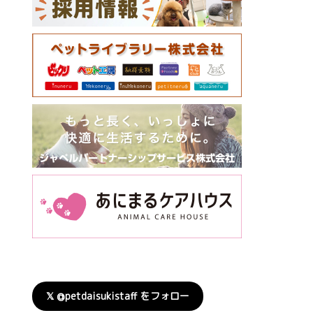
𝕏 @petdaisukistaff をフォロー