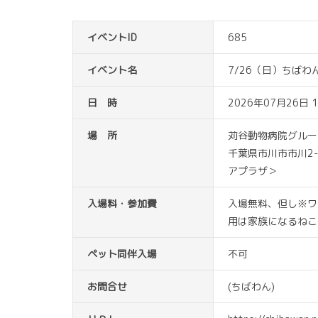
イベントID
685
イベント名
7/26（日）ちば
日 時
2026年07月26日 1
場 所
苅谷動物病院グルー
千葉県市川市市川2
アプラザ＞
入場料・参加費
入場無料、但し※ワ
用は家族になるねこ
ペット同伴入場
不可
お問合せ
(ちばわん)