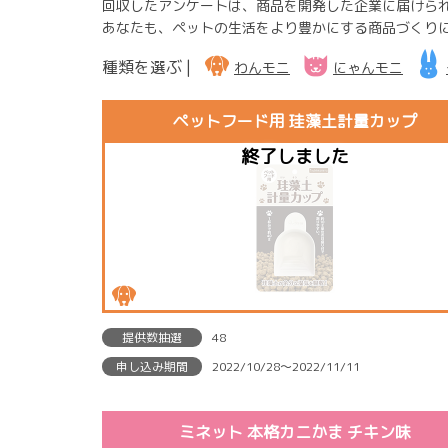
回収したアンケートは、商品を開発した企業に届けら
あなたも、ペットの生活をより豊かにする商品づくり
種類を選ぶ |
わんモニ
にゃんモニ
ペットフード用 珪藻土計量カップ
提供数抽選
48
申し込み期間
2022/10/28〜2022/11/11
ミネット 本格カニかま チキン味