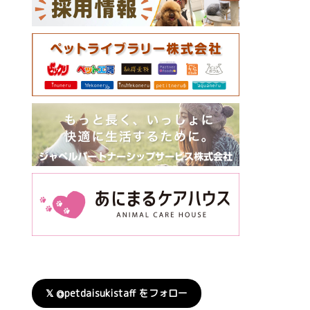
𝕏 @petdaisukistaff をフォロー