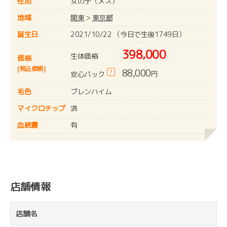
性別
女の子（メス）
地域
関東
>
東京都
誕生日
2021/10/22 （今日で生後1749日）
398,000
生体価格
価格
[税込価格]
88,000
?
円
安心パック
毛色
ブレンハイム
マイクロチップ
済
血統書
有
店舗情報
店舗名