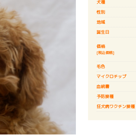
犬種
性別
地域
誕生日
価格
[税込価格]
毛色
マイクロチップ
血統書
予防接種
狂犬病
ワクチン接種