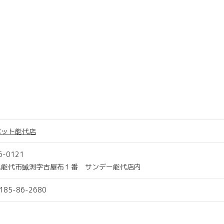
ペット能代店
6-0121
県能代市鰄渕字古屋布１番 サンデー能代店内
0185-86-2680