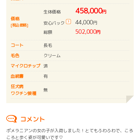
458,000
生体価格
円
価格
44,000
?
円
安心パック
[税込価格]
502,000
総額
円
コート
長毛
毛色
クリーム
マイクロチップ
済
血統書
有
狂犬病
無
ワクチン接種
コメント
ポメラニアンの女の子が入荷しました！とてもふわふわで、ころ
ころと歩く姿が可愛いです♡