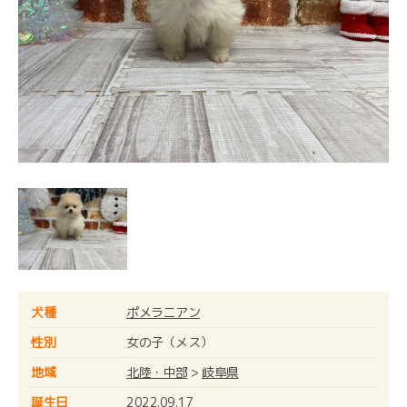
犬種
ポメラニアン
性別
女の子（メス）
地域
北陸・中部
>
岐阜県
誕生日
2022.09.17