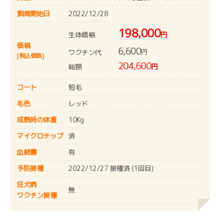
飼育開始日
2022/12/28
198,000
生体価格
円
価格
6,600
円
ワクチン代
[税込価格]
204,600
総額
円
コート
短毛
毛色
レッド
成熟時の体重
10Kg
マイクロチップ
済
血統書
有
予防接種
2022/12/27 接種済 (1回目)
狂犬病
無
ワクチン接種