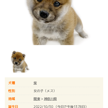
犬種
柴
性別
女の子（メス）
地域
関東
>
神奈川県
誕生日
2022/10/30 （今日で生後1378日）