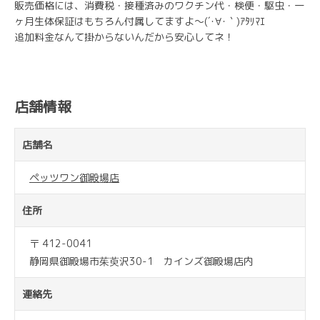
販売価格には、消費税・接種済みのワクチン代・検便・駆虫・一
ヶ月生体保証はもちろん付属してますよ～(´･∀･｀)ｱﾀﾘﾏｴ
追加料金なんて掛からないんだから安心してネ！
店舗情報
店舗名
ペッツワン御殿場店
住所
〒 412-0041
静岡県御殿場市茱萸沢30-1 カインズ御殿場店内
連絡先