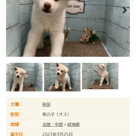
Next
犬種
秋田
性別
男の子（オス）
地域
北陸・中部
>
岐阜県
誕生日
2023年3月25日