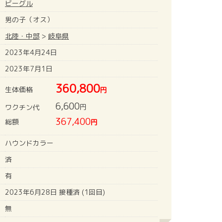
ビーグル
男の子（オス）
北陸・中部
>
岐阜県
2023年4月24日
2023年7月1日
360,800
生体価格
円
6,600
円
ワクチン代
367,400
総額
円
ハウンドカラー
済
有
2023年6月28日 接種済 (1回目)
無