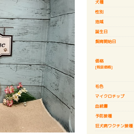
犬種
性別
地域
誕生日
飼育開始日
価格
[税抜価格]
毛色
マイクロチップ
血統書
予防接種
狂犬病
ワクチン接種