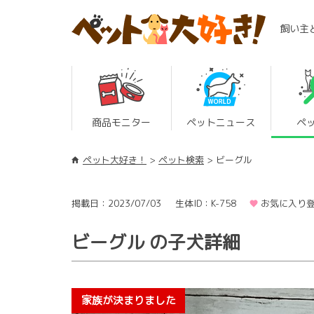
飼い主
商品モニター
ペットニュース
ペ
ペット大好き！
ペット検索
ビーグル
掲載日：2023/07/03
生体ID：K-758
お気に入り登
ビーグル の子犬詳細