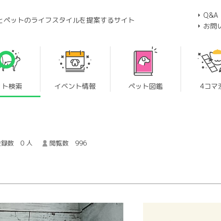
Q&A
とペットのライフスタイルを提案するサイト
お問
ット検索
イベント情報
ペット図鑑
4コマ
録数 0 人
閲覧数 996