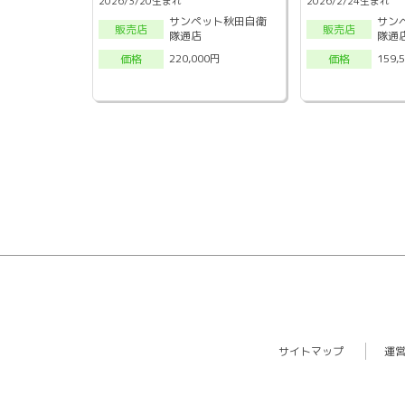
2026/3/20生まれ
2026/2/24生まれ
サンペット秋田自衛
サン
販売店
販売店
隊通店
隊通
220,000円
159,
価格
価格
サイトマップ
運