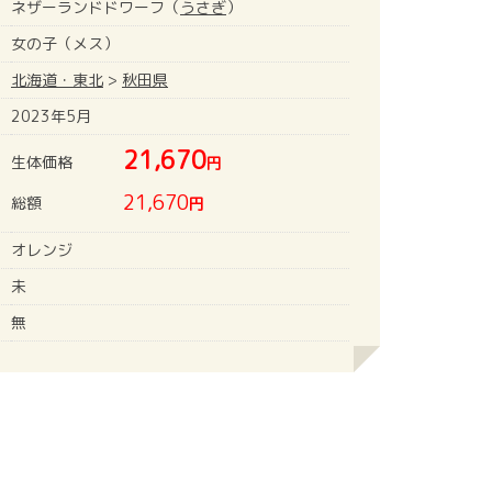
ネザーランドドワーフ（
うさぎ
）
女の子（メス）
北海道・東北
>
秋田県
2023年5月
21,670
生体価格
円
21,670
総額
円
オレンジ
未
無