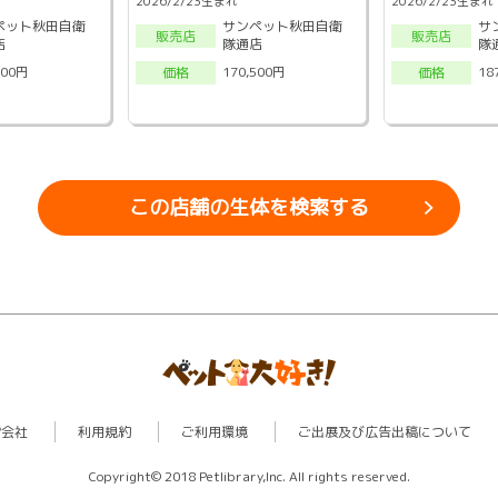
2026/2/23生まれ
2026/2/23生まれ
ペット秋田自衛
サンペット秋田自衛
サ
販売店
販売店
店
隊通店
隊
500円
170,500円
18
価格
価格
この店舗の生体を検索する
営会社
利用規約
ご利用環境
ご出展及び広告出稿について
Copyright© 2018 Petlibrary,Inc. All rights reserved.