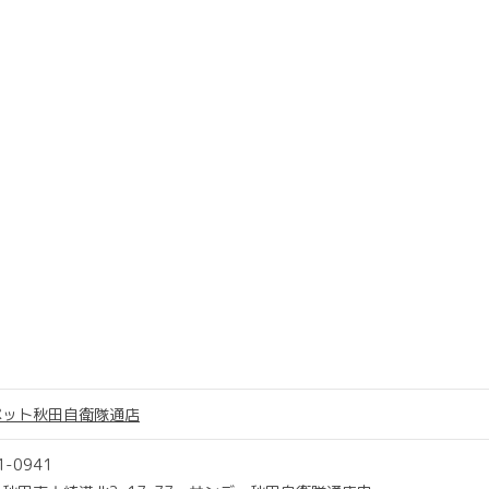
ペット秋田自衛隊通店
1-0941