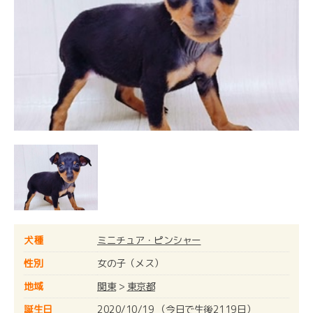
犬種
ミニチュア・ピンシャー
性別
女の子（メス）
地域
関東
>
東京都
誕生日
2020/10/19 （今日で生後2119日）