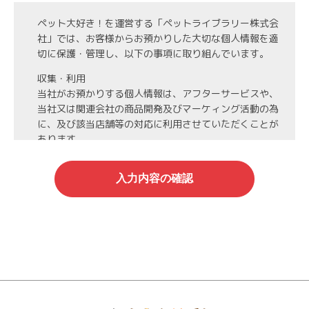
ペット大好き！を運営する「ペットライブラリー株式会
社」では、お客様からお預かりした大切な個人情報を適
切に保護・管理し、以下の事項に取り組んでいます。
収集・利用
当社がお預かりする個人情報は、アフターサービスや、
当社又は関連会社の商品開発及びマーケィング活動の為
に、及び該当店舗等の対応に利用させていただくことが
あります。
第3者への開示・委託先の管理
当社がお預かりする個人情報は、お客様の同意・承諾を
得た場合や法令等に基づく開示・提供が必要な場合、人
の生命、身体または財産保護のために必要な場合、業務
の委託を行う場合（DMの発送など）を除き、第三者に
開示・提供いたしません。
また、業務の委託を行う場合には、業務委託先と機密保
持契約を締結し、厳重な管理を義務付けます。
情報管理