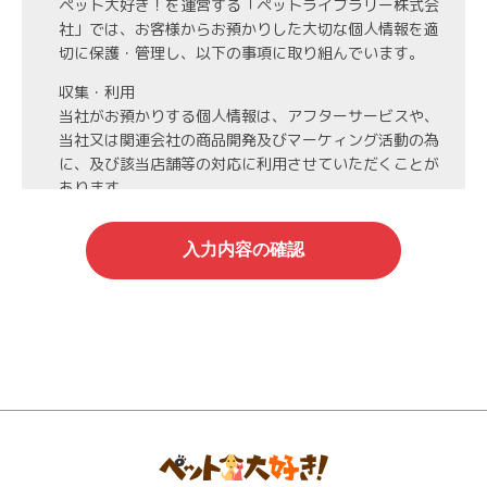
ペット大好き！を運営する「ペットライブラリー株式会
社」では、お客様からお預かりした大切な個人情報を適
切に保護・管理し、以下の事項に取り組んでいます。
収集・利用
当社がお預かりする個人情報は、アフターサービスや、
当社又は関連会社の商品開発及びマーケィング活動の為
に、及び該当店舗等の対応に利用させていただくことが
あります。
第3者への開示・委託先の管理
当社がお預かりする個人情報は、お客様の同意・承諾を
得た場合や法令等に基づく開示・提供が必要な場合、人
の生命、身体または財産保護のために必要な場合、業務
の委託を行う場合（DMの発送など）を除き、第三者に
開示・提供いたしません。
また、業務の委託を行う場合には、業務委託先と機密保
持契約を締結し、厳重な管理を義務付けます。
情報管理
当社がお預かりする氏名、住所、電話番号等の個人情報
は当社が責任を持って管理し、個人情報への不正アクセ