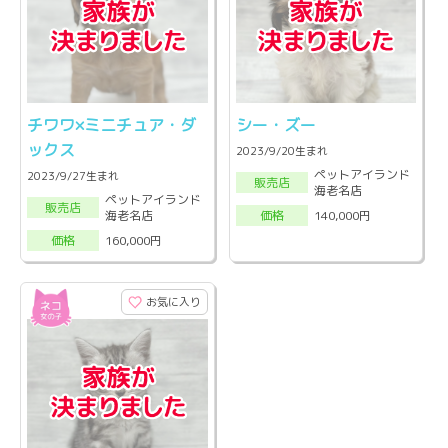
チワワ×ミニチュア・ダ
シー・ズー
ックス
2023/9/20生まれ
ペットアイランド
2023/9/27生まれ
販売店
海老名店
ペットアイランド
販売店
海老名店
140,000円
価格
160,000円
価格
お気に入り