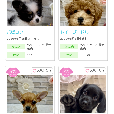
パピヨン
トイ・プードル
2026年5月25日頃生まれ
2026年5月8日生まれ
ペットアミ札幌発
ペットアミ札幌発
販売店
販売店
寒店
寒店
333,300
300,300
価格
価格
お気に入り
お気に入り