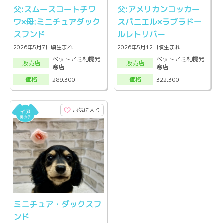
父:スムースコートチワ
父:アメリカンコッカー
ワ×母:ミニチュアダック
スパニエル×ラブラドー
スフンド
ルレトリバー
2026年5月7日頃生まれ
2026年5月12日頃生まれ
ペットアミ札幌発
ペットアミ札幌発
販売店
販売店
寒店
寒店
289,300
322,300
価格
価格
お気に入り
ミニチュア・ダックスフ
ンド