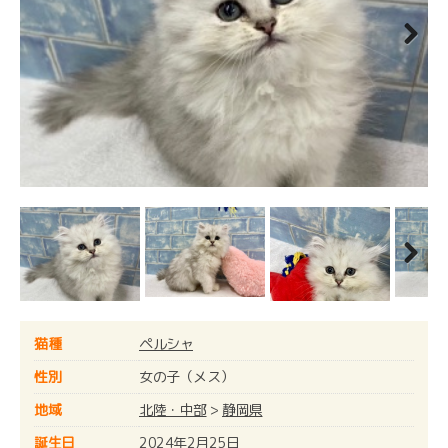
Next
Next
猫種
ペルシャ
性別
女の子（メス）
地域
北陸・中部
>
静岡県
誕生日
2024年2月25日