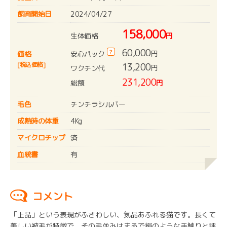
飼育開始日
2024/04/27
158,000
生体価格
円
60,000
?
円
安心パック
価格
[税込価格]
13,200
円
ワクチン代
231,200
総額
円
毛色
チンチラシルバー
成熟時の体重
4Kg
マイクロチップ
済
血統書
有
コメント
「上品」という表現がふさわしい、気品あふれる猫です。長くて
美しい被毛が特徴で、その毛並みはまるで絹のような手触りと評