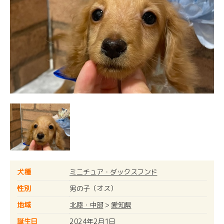
犬種
ミニチュア・ダックスフンド
性別
男の子（オス）
地域
北陸・中部
>
愛知県
誕生日
2024年2月1日