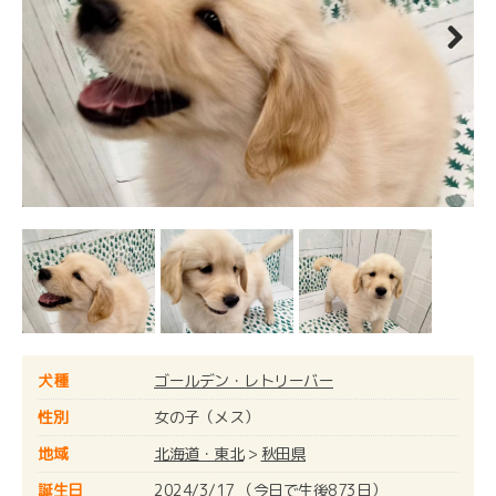
Next
犬種
ゴールデン・レトリーバー
性別
女の子（メス）
地域
北海道・東北
>
秋田県
誕生日
2024/3/17 （今日で生後873日）