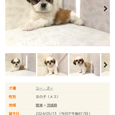
Next
Next
犬種
シー・ズー
性別
女の子（メス）
地域
関東
>
茨城県
誕生日
2024/05/13 （今日で生後817日）