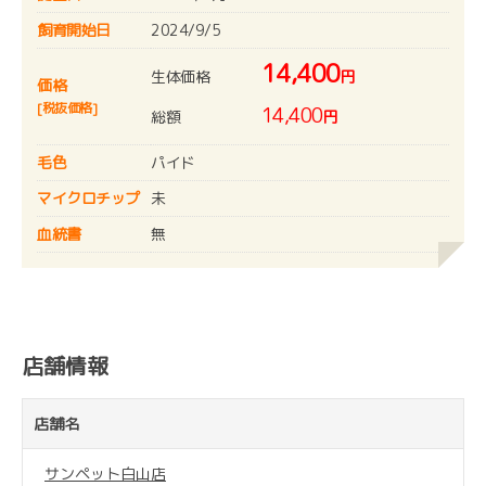
飼育開始日
2024/9/5
14,400
生体価格
円
価格
[税抜価格]
14,400
総額
円
毛色
パイド
マイクロチップ
未
血統書
無
店舗情報
店舗名
サンペット白山店