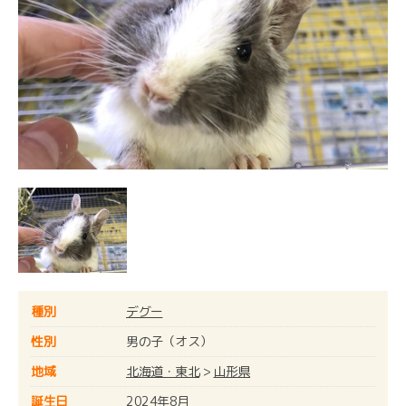
種別
デグー
性別
男の子（オス）
地域
北海道・東北
>
山形県
誕生日
2024年8月