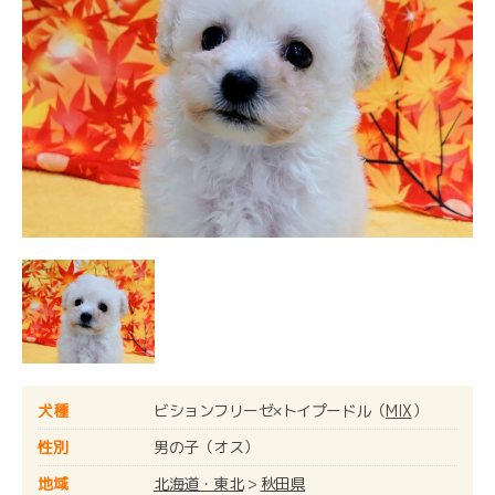
犬種
ビションフリーゼ×トイプードル（
MIX
）
性別
男の子（オス）
地域
北海道・東北
>
秋田県