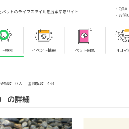
Q&A
とペットのライフスタイルを提案するサイト
お問
ット検索
イベント情報
ペット図鑑
4コマ
登録数 0 人
閲覧数 433
） の詳細