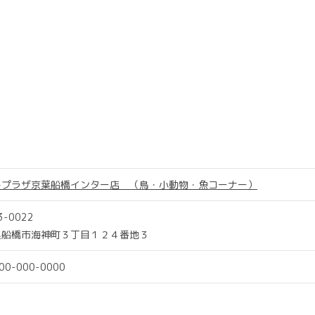
トプラザ京葉船橋インター店 （鳥・小動物・魚コーナー）
3-0022
県船橋市海神町３丁目１２４番地３
000-000-0000