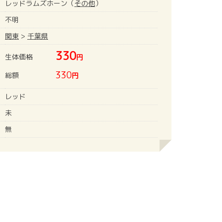
レッドラムズホーン（
その他
）
不明
関東
>
千葉県
330
生体価格
円
330
総額
円
レッド
未
無