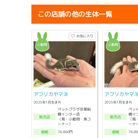
この店舗の他の生体一覧
お気に入り
アフリカヤマネ
アフリカヤマ
2025年1月生まれ
2025年1月生まれ
ペットプラザ京葉船
ペッ
橋インター店
橋イ
販売店
販売店
（鳥・小動物・魚コ
（鳥
ーナー）
ーナ
74,800円
74,8
価格
価格