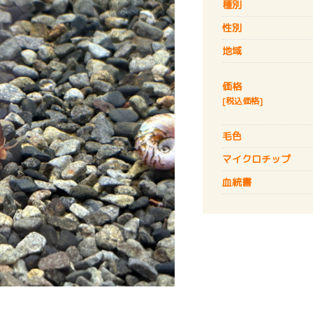
種別
性別
地域
価格
[税込価格]
毛色
マイクロチップ
血統書