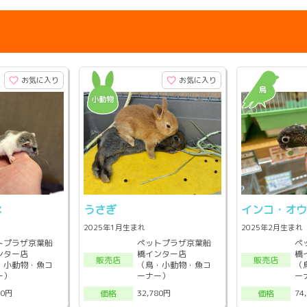
お気に入り
お気に入り
ネ
うさぎ
インコ・オ
2025年1月生まれ
2025年2月生まれ
トプラザ京葉船
ペットプラザ京葉船
ペ
ンター店
橋インター店
橋
販売店
販売店
・小動物・魚コ
（鳥・小動物・魚コ
（
ー）
ーナー）
ー
00円
32,780円
74
価格
価格