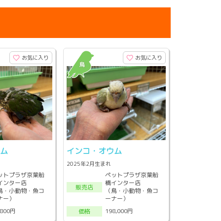
お気に入り
お気に入り
ウム
インコ・オウム
2025年2月生まれ
ットプラザ京葉船
ペットプラザ京葉船
インター店
橋インター店
販売店
鳥・小動物・魚コ
（鳥・小動物・魚コ
ナー）
ーナー）
,800円
198,000円
価格