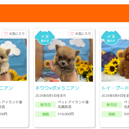
お気に入り
お気に入り
ニアン
チワワ×ポメラニアン
トイ・プー
2026年6月5日生まれ
2026年6月4日生
トアイランド港
ペットアイランド港
ペ
販売店
販売店
田店
北高田店
北
800円
316,800円
30
価格
価格