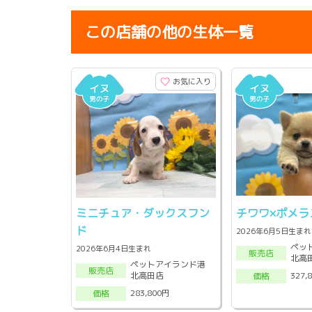
この店舗の他の生体一覧
お気に入り
ミニチュア・ダックスフン
チワワ×ポメラ
ド
2026年6月5日生まれ
ペッ
2026年6月4日生まれ
販売店
北高
ペットアイランド港
販売店
北高田店
327,
価格
283,800円
価格