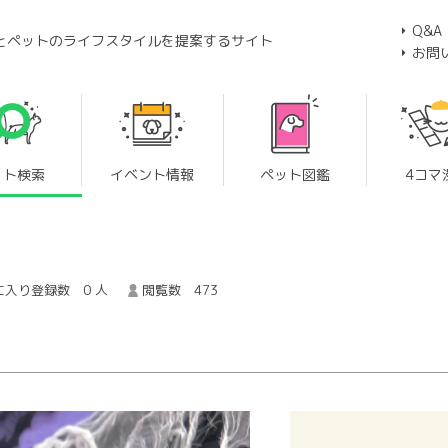
Q&A
とペットのライフスタイルを提案するサイト
お問
ット検索
イベント情報
ペット図鑑
4コマ
に入り登録数 0 人
閲覧数 473