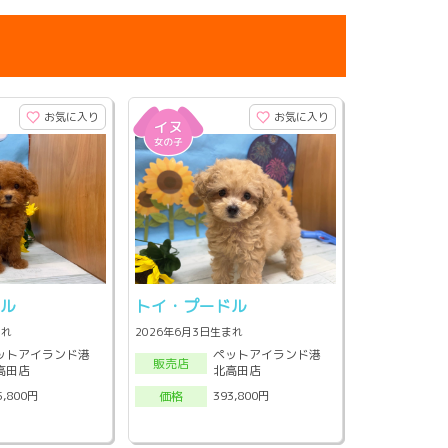
お気に入り
お気に入り
ドル
トイ・プードル
まれ
2026年6月3日生まれ
ットアイランド港
ペットアイランド港
販売店
高田店
北高田店
5,800円
393,800円
価格