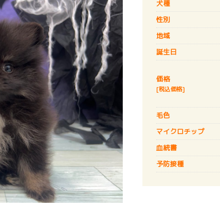
犬種
性別
地域
誕生日
価格
[税込価格]
毛色
マイクロチップ
血統書
予防接種