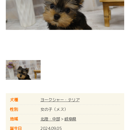
犬種
ヨークシャー・テリア
性別
女の子（メス）
地域
北陸・中部
>
岐阜県
誕生日
2024.09.05